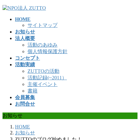
コ
ナ
ン
ビ
HOME
テ
ゲ
サイトマップ
ン
ー
お知らせ
ツ
シ
法人概要
へ
ョ
活動のあゆみ
ス
ン
個人情報保護方針
キ
に
コンセプト
ッ
移
活動実績
プ
動
ZUTTOの活動
活動記録(~2011）
主催イベント
書籍
会員募集
お問合せ
お知らせ
HOME
お知らせ
ZUTTOのブログ始めました！