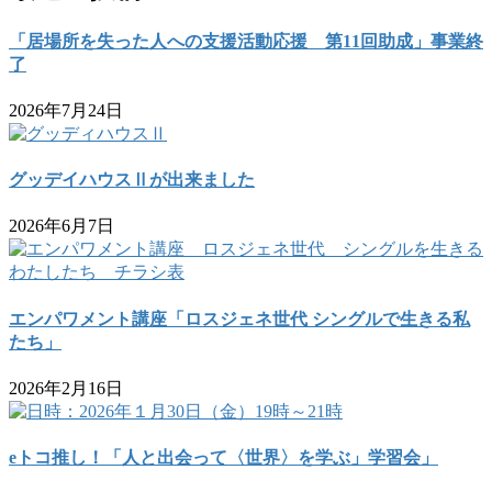
「居場所を失った人への支援活動応援 第11回助成」事業終
了
2026年7月24日
グッデイハウスⅡが出来ました
2026年6月7日
エンパワメント講座「ロスジェネ世代 シングルで生きる私
たち」
2026年2月16日
eトコ推し！「人と出会って〈世界〉を学ぶ」学習会」