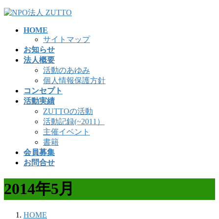
コ
ナ
ン
ビ
HOME
テ
ゲ
サイトマップ
ン
ー
お知らせ
ツ
シ
法人概要
へ
ョ
活動のあゆみ
ス
ン
個人情報保護方針
キ
に
コンセプト
ッ
移
活動実績
プ
動
ZUTTOの活動
活動記録(~2011）
主催イベント
書籍
会員募集
お問合せ
2014年5月
HOME