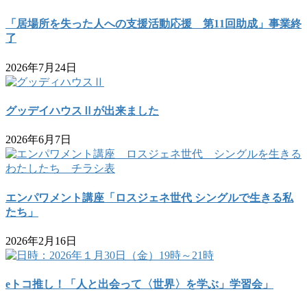
「居場所を失った人への支援活動応援 第11回助成」事業終
了
2026年7月24日
グッデイハウスⅡが出来ました
2026年6月7日
エンパワメント講座「ロスジェネ世代 シングルで生きる私
たち」
2026年2月16日
eトコ推し！「人と出会って〈世界〉を学ぶ」学習会」