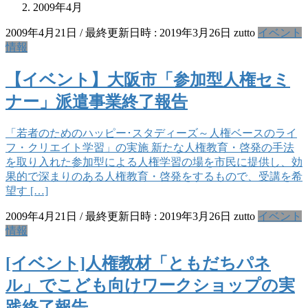
2009年4月
2009年4月21日
/ 最終更新日時 :
2019年3月26日
zutto
イベント
情報
【イベント】大阪市「参加型人権セミ
ナー」派遣事業終了報告
「若者のためのハッピー･スタディーズ～人権ベースのライ
フ・クリエイト学習」の実施 新たな人権教育・啓発の手法
を取り入れた参加型による人権学習の場を市民に提供し、効
果的で深まりのある人権教育・啓発をするもので、受講を希
望す […]
2009年4月21日
/ 最終更新日時 :
2019年3月26日
zutto
イベント
情報
[イベント]人権教材「ともだちパネ
ル」でこども向けワークショップの実
践終了報告