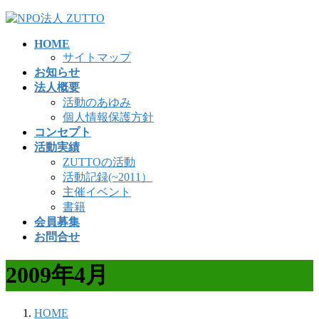
コ
ナ
ン
ビ
HOME
テ
ゲ
サイトマップ
ン
ー
お知らせ
ツ
シ
法人概要
へ
ョ
活動のあゆみ
ス
ン
個人情報保護方針
キ
に
コンセプト
ッ
移
活動実績
プ
動
ZUTTOの活動
活動記録(~2011）
主催イベント
書籍
会員募集
お問合せ
2009年4月
HOME