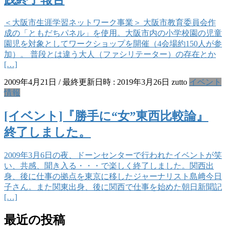
＜大阪市生涯学習ネットワーク事業＞ 大阪市教育委員会作
成の「ともだちパネル」を使用。大阪市内の小学校園の児童
園児を対象としてワークショップを開催（4会場約150人が参
加）。 普段とは違う大人（ファシリテーター）の存在とか
[…]
2009年4月21日
/ 最終更新日時 :
2019年3月26日
zutto
イベント
情報
[イベント]『勝手に“女”東西比較論』
終了しました。
2009年3月6日の夜、ドーンセンターで行われたイベントが笑
い、共感、聞き入る・・・で楽しく終了しました。関西出
身、後に仕事の拠点を東京に移したジャーナリスト島﨑今日
子さん。また関東出身、後に関西で仕事を始めた朝日新聞記
[…]
最近の投稿