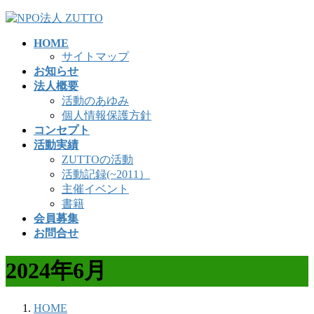
コ
ナ
ン
ビ
HOME
テ
ゲ
サイトマップ
ン
ー
お知らせ
ツ
シ
法人概要
へ
ョ
活動のあゆみ
ス
ン
個人情報保護方針
キ
に
コンセプト
ッ
移
活動実績
プ
動
ZUTTOの活動
活動記録(~2011）
主催イベント
書籍
会員募集
お問合せ
2024年6月
HOME