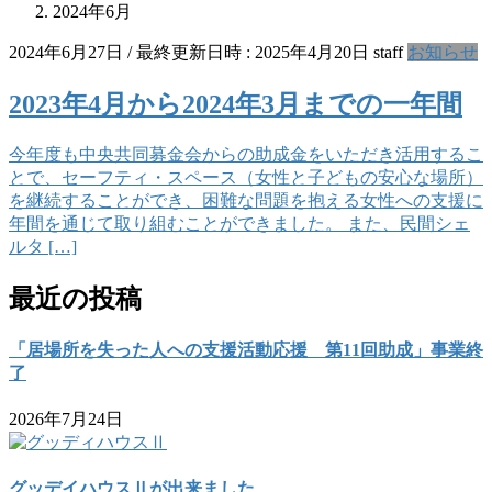
2024年6月
2024年6月27日
/ 最終更新日時 :
2025年4月20日
staff
お知らせ
2023年4月から2024年3月までの一年間
今年度も中央共同募金会からの助成金をいただき活用するこ
とで、セーフティ・スペース（女性と子どもの安心な場所）
を継続することができ、困難な問題を抱える女性への支援に
年間を通じて取り組むことができました。 また、民間シェ
ルタ […]
最近の投稿
「居場所を失った人への支援活動応援 第11回助成」事業終
了
2026年7月24日
グッデイハウスⅡが出来ました