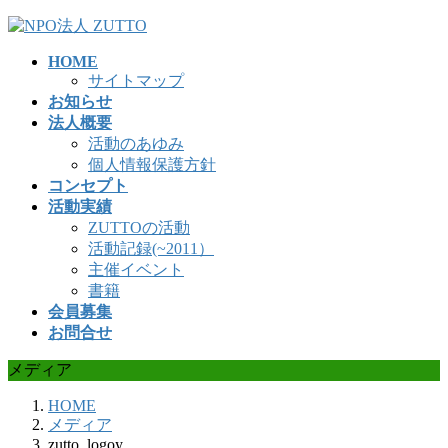
コ
ナ
ン
ビ
HOME
テ
ゲ
サイトマップ
ン
ー
お知らせ
ツ
シ
法人概要
へ
ョ
活動のあゆみ
ス
ン
個人情報保護方針
キ
に
コンセプト
ッ
移
活動実績
プ
動
ZUTTOの活動
活動記録(~2011）
主催イベント
書籍
会員募集
お問合せ
メディア
HOME
メディア
zutto_logoy