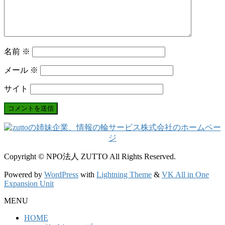
名前
※
メール
※
サイト
Copyright © NPO法人 ZUTTO All Rights Reserved.
Powered by
WordPress
with
Lightning Theme
&
VK All in One
Expansion Unit
MENU
HOME