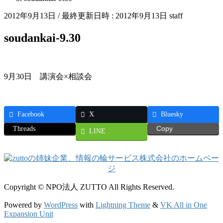
2012年9月13日
/ 最終更新日時 :
2012年9月13日
staff
soudankai-9.30
9月30日 講演会×相談会
Facebook
X
Bluesky
Threads
Copy
LINE
Copyright © NPO法人 ZUTTO All Rights Reserved.
Powered by
WordPress
with
Lightning Theme
&
VK All in One
Expansion Unit