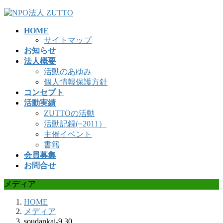
コ
ナ
ン
ビ
HOME
テ
ゲ
サイトマップ
ン
ー
お知らせ
ツ
シ
法人概要
へ
ョ
活動のあゆみ
ス
ン
個人情報保護方針
キ
に
コンセプト
ッ
移
活動実績
プ
動
ZUTTOの活動
活動記録(~2011）
主催イベント
書籍
会員募集
お問合せ
メディア
HOME
メディア
soudankai-9.30