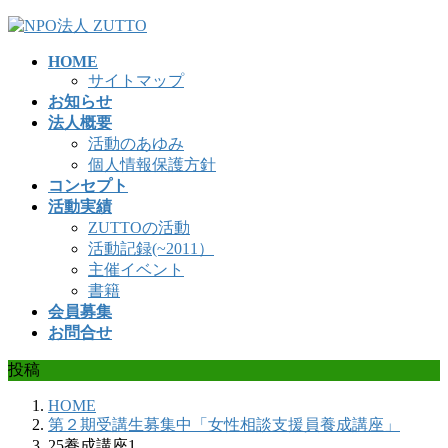
コ
ナ
ン
ビ
HOME
テ
ゲ
サイトマップ
ン
ー
お知らせ
ツ
シ
法人概要
へ
ョ
活動のあゆみ
ス
ン
個人情報保護方針
キ
に
コンセプト
ッ
移
活動実績
プ
動
ZUTTOの活動
活動記録(~2011）
主催イベント
書籍
会員募集
お問合せ
投稿
HOME
第２期受講生募集中「女性相談支援員養成講座」
25養成講座1