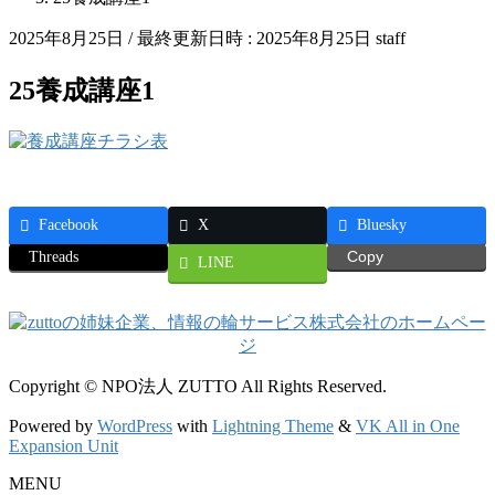
2025年8月25日
/ 最終更新日時 :
2025年8月25日
staff
25養成講座1
Facebook
X
Bluesky
Threads
Copy
LINE
Copyright © NPO法人 ZUTTO All Rights Reserved.
Powered by
WordPress
with
Lightning Theme
&
VK All in One
Expansion Unit
MENU