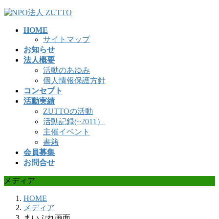
コ
ナ
ン
ビ
HOME
テ
ゲ
サイトマップ
ン
ー
お知らせ
ツ
シ
法人概要
へ
ョ
活動のあゆみ
ス
ン
個人情報保護方針
キ
に
コンセプト
ッ
移
活動実績
プ
動
ZUTTOの活動
活動記録(~2011）
主催イベント
書籍
会員募集
お問合せ
メディア
HOME
メディア
まいぷれ画面