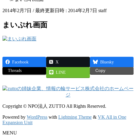
2014年2月7日
/ 最終更新日時 :
2014年2月7日
staff
まいぷれ画面
Facebook
X
Bluesky
Threads
Copy
LINE
Copyright © NPO法人 ZUTTO All Rights Reserved.
Powered by
WordPress
with
Lightning Theme
&
VK All in One
Expansion Unit
MENU