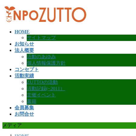
コ
ナ
ン
ビ
テ
ゲ
ン
ー
HOME
ツ
シ
サイトマップ
へ
ョ
お知らせ
ス
ン
法人概要
キ
に
活動のあゆみ
ッ
移
個人情報保護方針
プ
動
コンセプト
活動実績
ZUTTOの活動
活動記録(~2011）
主催イベント
書籍
会員募集
お問合せ
メディア