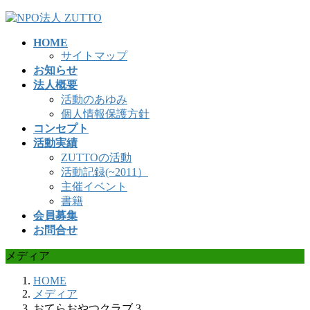
コ
ナ
ン
ビ
HOME
テ
ゲ
サイトマップ
ン
ー
お知らせ
ツ
シ
法人概要
へ
ョ
活動のあゆみ
ス
ン
個人情報保護方針
キ
に
コンセプト
ッ
移
活動実績
プ
動
ZUTTOの活動
活動記録(~2011）
主催イベント
書籍
会員募集
お問合せ
メディア
HOME
メディア
おてらおやつクラブ 3