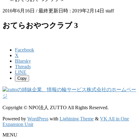
2016年6月16日
/ 最終更新日時 :
2019年2月14日
staff
おてらおやつクラブ 3
Facebook
X
Bluesky
Threads
LINE
Copy
Copyright © NPO法人 ZUTTO All Rights Reserved.
Powered by
WordPress
with
Lightning Theme
&
VK All in One
Expansion Unit
MENU