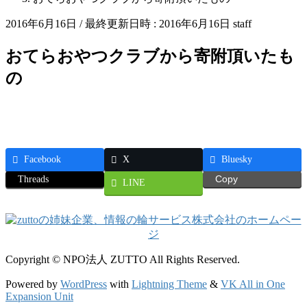
2016年6月16日
/ 最終更新日時 :
2016年6月16日
staff
おてらおやつクラブから寄附頂いたも
の
Facebook
X
Bluesky
Threads
Copy
LINE
Copyright © NPO法人 ZUTTO All Rights Reserved.
Powered by
WordPress
with
Lightning Theme
&
VK All in One
Expansion Unit