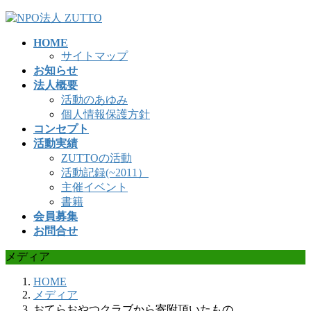
コ
ナ
ン
ビ
HOME
テ
ゲ
サイトマップ
ン
ー
お知らせ
ツ
シ
法人概要
へ
ョ
活動のあゆみ
ス
ン
個人情報保護方針
キ
に
コンセプト
ッ
移
活動実績
プ
動
ZUTTOの活動
活動記録(~2011）
主催イベント
書籍
会員募集
お問合せ
メディア
HOME
メディア
おてらおやつクラブから寄附頂いたもの